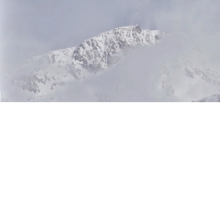
Mercanc
escarab