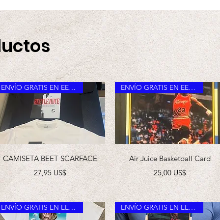
ductos
ENVÍO GRATIS EN EE. UU.
ENVÍO GRATIS EN EE. UU.
Vista rápida
Vista rápida
CAMISETA BEET SCARFACE
Air Juice Basketball Card
Precio
Precio
27,95 US$
25,00 US$
ENVÍO GRATIS EN EE. UU.
ENVÍO GRATIS EN EE. UU.