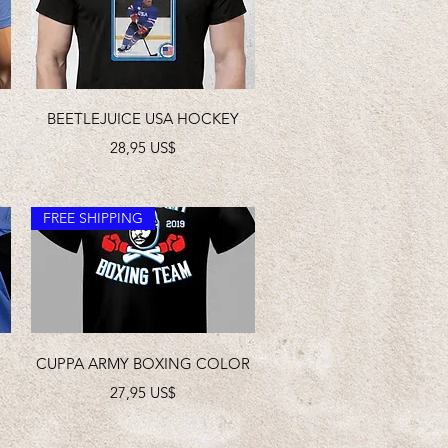
Vista rápida
BEETLEJUICE USA HOCKEY
Precio
28,95 US$
FREE SHIPPING
Vista rápida
CUPPA ARMY BOXING COLOR
Precio
27,95 US$