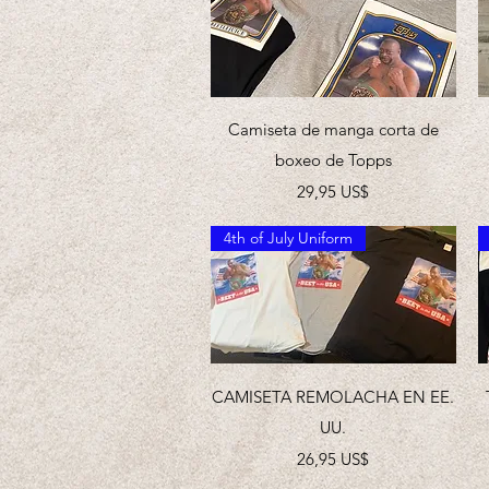
Vista rápida
Camiseta de manga corta de
boxeo de Topps
Precio
29,95 US$
4th of July Uniform
Vista rápida
CAMISETA REMOLACHA EN EE.
UU.
Precio
26,95 US$