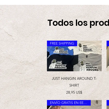
Todos los pro
FREE SHIPPING
Vista rápida
JUST HANGIN AROUND T-
SHIRT
Precio
28,95 US$
ENVÍO GRATIS EN EE. UU.