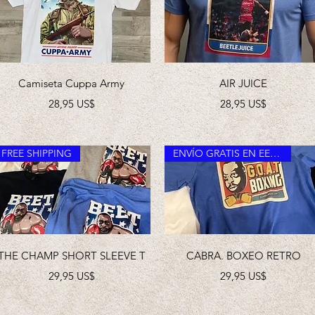
Vista rápida
Vista rápida
Camiseta Cuppa Army
AIR JUICE
Precio
Precio
28,95 US$
28,95 US$
FREE SHIPPING
ENVÍO GRATIS EN EE. UU.
Vista rápida
Vista rápida
THE CHAMP SHORT SLEEVE T
CABRA. BOXEO RETRO
Precio
Precio
29,95 US$
29,95 US$