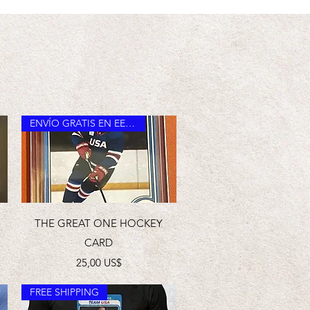
ENVÍO GRATIS EN EE. UU.
Vista rápida
THE GREAT ONE HOCKEY
CARD
Precio
25,00 US$
FREE SHIPPING