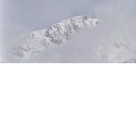
Mercanc
escarab