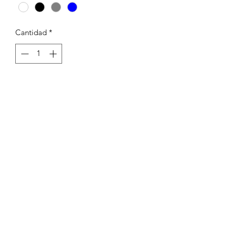
Cantidad
*
Agregar al carrito
CAMISETA SUAVE