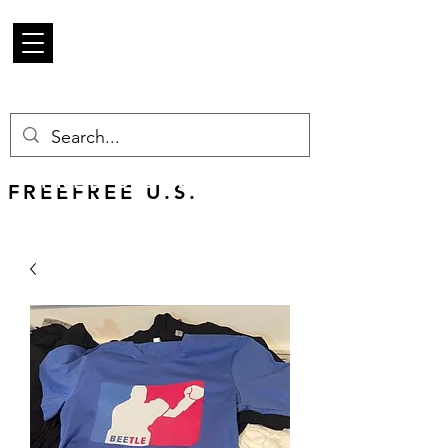
Mercancía de
escarabajo
FREE U.S. SHIPPING
FREEFREE U.S.
SHIPS WORLDWIDE