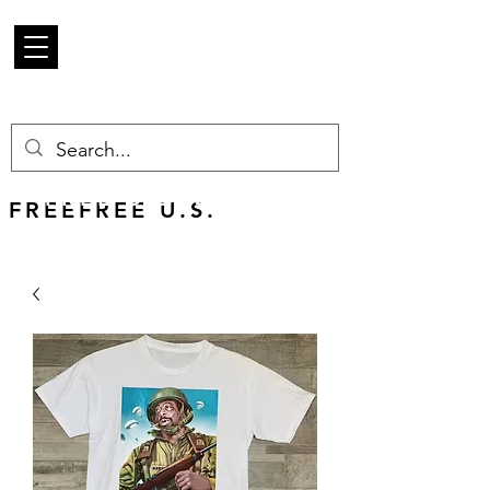
Mercancía de
escarabajo
FREE U.S. SHIPPING
FREEFREE U.S.
SHIPS WORLDWIDE