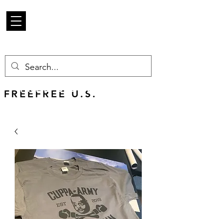
Mercancía de
escarabajo
FREE U.S. SHIPPING
FREEFREE U.S.
SHIPS WORLDWIDE